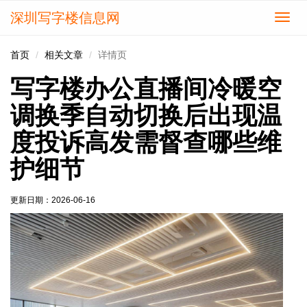
深圳写字楼信息网
切
换
导
首页
相关文章
详情页
航
写字楼办公直播间冷暖空
调换季自动切换后出现温
度投诉高发需督查哪些维
护细节
更新日期：
2026-06-16