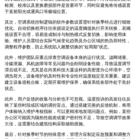
检测、校准以及更换磨损部件是首要环节，同时应避免将传感器置
于直射阳光或通风口等极端位置。
其次，空调系统控制逻辑的软件参数设置需针对换季特点进行细致
优化。自动切换程序往往依据设定的温度阈值执行开关转换，若阈
值设置不合理，容易造成制冷与制热模式反复切换，影响使用体
验。维护人员需结合实际气候变化趋势及办公区域的热负荷特性，
调整程序参数，防止系统陷入频繁切换的“短周期”状态。
此外，维护团队应重点排查空调设备本身的运行状况。滤网堵塞、
冷媒泄漏、风机故障等常见问题均会削弱设备性能，导致温度调节
滞后或不足。尤其是在尚美科技大厦这样的高密度办公环境中，空
调负荷大，设备维护的及时性和专业性对温度稳定至关重要。建议
建立设备巡检台账，定期开展维护保养，确保系统各部件处于良好
状态。
此外，用户反馈的收集与分析也不可忽视。温度投诉的高发往往反
映了某些时段或区域的调控盲点。通过搭建完善的反馈机制，将用
户体验纳入维护考核指标，可以更精准地发现问题点。例如，某些
办公区可能因为隔热性能差或窗户密封性不足，导致空调调节效果
欠佳，这需要结合建筑结构采取辅助措施。
最后，针对换季时节的特殊需求，管理方应制定应急预案和调整方